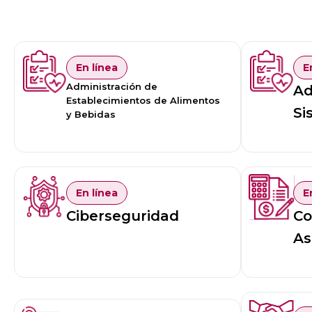
En línea
E
Administración de
Ad
Establecimientos de Alimentos
Si
y Bebidas
En línea
E
Ciberseguridad
Co
As