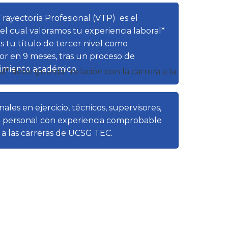
?
Trayectoria Profesional (VTP) es el
el cual valoramos tu experiencia laboral*
 tu título de tercer nivel como
r en 9 meses, tras un proceso de
uimiento académico.
al* debe guardar relación con la carrera a la
e aplicar?
ales en ejercicio, técnicos, supervisores,
personal con experiencia comprobable
s a las carreras de UCSG TEC.