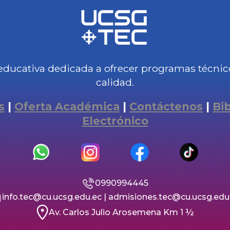
educativa dedicada a ofrecer programas técnicos
calidad.
s
|
Oferta Académica
|
Contáctenos
|
Bi
Electrónico
0990994445
info.tec@cu.ucsg.edu.ec | admisiones.tec@cu.ucsg.edu
Av. Carlos Julio Arosemena Km 1 ½