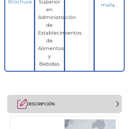
Brochure
Superior
malla…
en
Administración
de
Establecimientos
de
Alimentos
y
Bebidas
DESCRIPCIÓN