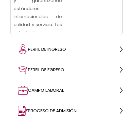
y garantizando
estándares
internacionales de
calidad y servicio. Los
estudiantes
adquieren
competencias en
PERFIL DE INGRESO
gestión de costos,
inventarios,
PERFIL DE EGRESO
marketing
gastronómico y
normativas vigentes
CAMPO LABORAL
de higiene y
seguridad
PROCESO DE ADMISIÓN
alimentaria. El
programa combina la
visión empresarial