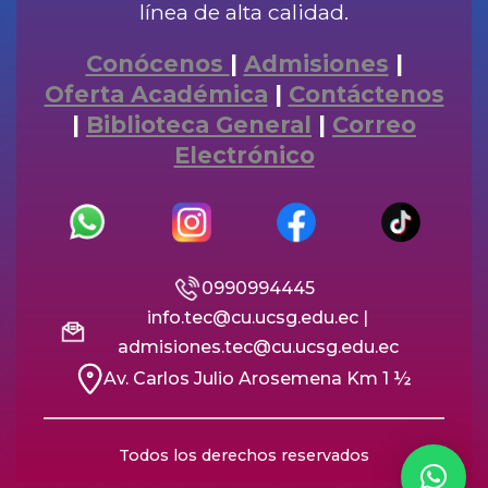
línea de alta calidad.
Conócenos
|
Admisiones
|
Oferta Académica
|
Contáctenos
|
Biblioteca General
|
Correo
Electrónico
0990994445
info.tec@cu.ucsg.edu.ec |
admisiones.tec@cu.ucsg.edu.ec
Av. Carlos Julio Arosemena Km 1 ½
Todos los derechos reservados