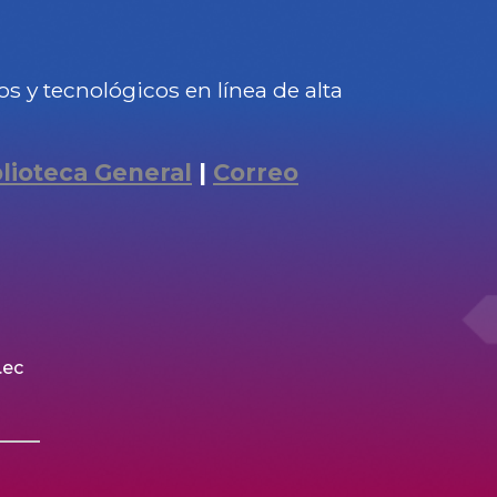
 y tecnológicos en línea de alta
blioteca General
|
Correo
.ec