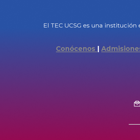
El TEC UCSG es una institución 
Conócenos
|
Admisione