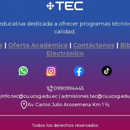
educativa dedicada a ofrecer programas técnicos
calidad.
s
|
Oferta Académica
|
Contáctenos
|
Bi
Electrónico
0990994445
info.tec@cu.ucsg.edu.ec | admisiones.tec@cu.ucsg.edu
Av. Carlos Julio Arosemena Km 1 ½
Todos los derechos reservados