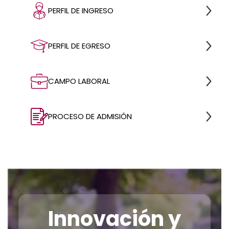
profundos
sobre
PERFIL DE INGRESO
teoría de la
computación,
PERFIL DE EGRESO
aprendizaje
automático,
procesamiento del
CAMPO LABORAL
lenguaje
natural,
visión por
PROCESO DE ADMISIÓN
computadora,
robótica, entre otros
campos
relacionados.
Innovación y