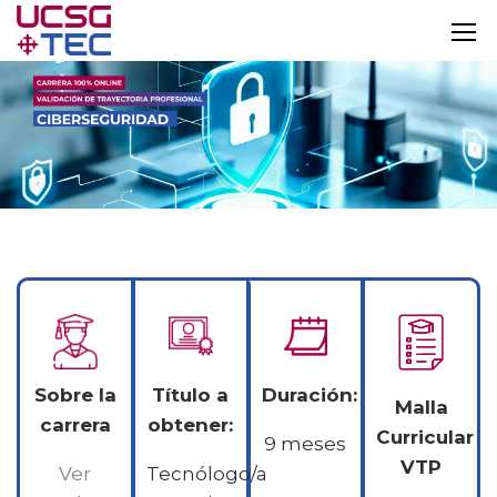
Sobre la
Título a
Duración:
Malla
carrera
obtener:
Curricular
9 meses
VTP
Ver
Tecnólogo/a