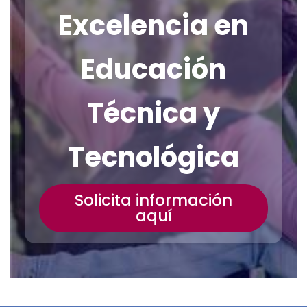
tecnológica en el
Excelencia en
entorno empresarial
moderno.
Educación
Técnica y
Tecnológica
Solicita información
aquí